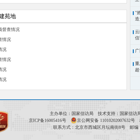
“
建苑地
造
项督查情况
云
信
查情况
情况
广
查情况
重
情况
超
情况
主办单位：国家信访局 技术支持：国家信访
京ICP备16005416号
京公网安备 11010202007632号
标
联系方式：北京市西城区月坛南街8号 邮编：1