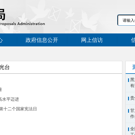
心
政府信息公开
网上信访
光台
黑
有
著
贵
高水平迈进
在第十二个国家宪法日
甘
作
全
工