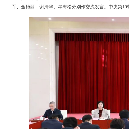
军、金艳丽、谢清华、牟海松分别作交流发言。中央第19