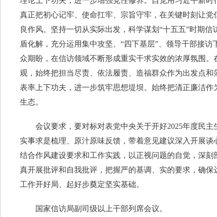
理论上下功夫，进一步增强党性修养。自觉用习近平新时
真正把初心记牢、使命扛牢、宗旨守牢，在关键时刻让党
良作风。坚持一切从实际出发，科学谋划“十五五”时期
盾化解，充分运用集中攻坚、“四下基层”、领导干部接
众期盼，在信访领域不断形成重实干求实效的浓厚氛围。
观，始终把担当尽责、依法履责、造福群众作为出发点和
表率上下功夫，进一步筑牢思想堤坝。始终把清正廉洁作
生态。
会议要求，要对标对表党中央关于开好2025年度民主
实事求是梳理、原汁原味反馈，带着意见建议深入开展谈
结合作风建设要求和工作实践，以正视问题的自觉，深刻
真开展批评和自我批评，把握严的基调、实的要求，确保
工作开好局、起好步奠定坚实基础。
国家信访局副司级以上干部列席会议。