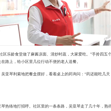
区乐龄食堂做了麻酱凉面、清炒时蔬，大家爱吃。”手拎四五个
走在路上，给小区里几位行动不便的老人送餐。
亚琴利索地把餐盒摆好，看着桌上的药询问：“药还能吃几天？
热络地打招呼。社区里的一条条路，吴亚琴走了几十年，熟