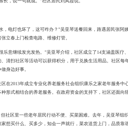
长，说一句就成。”社区居民刘凤霞说。
，电灯也坏了，这可咋办？”吴亚琴送餐回来，路遇居民张阿姨
者张立春上门检查电路、维修灯管。
乐意继续发光发热。”吴亚琴介绍，社区成立了14支涵盖医疗
、清扫社区等活动可以获得积分，用于兑换生活用品。社区每年还
争做身边好事。
在2013年成立专业化养老服务社会组织康乐之家老年服务中
多种形式相结合的养老服务。在政府资金的支持下，社区还面向
但社区里一些老年居民行动不便、买菜困难。去年，吴亚琴组织
谁家想买什么、买多少，知会一声就行，菜农送货上门，品质靠谱