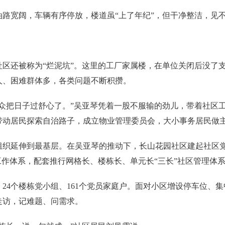
宽阔，车辆有序停放，楼道虽“上了年纪”，但干净整洁，见不
。
还被称为“烂泥坑”。这里的工厂家属楼，在单位关闭后没了支
人、困难群体多，各类问题不断积攒。
把日子过舒心了。”吴亚琴凭着一股不服输的劲儿，带着社区工
带动居民探索自治路子，成立物业管理委员会，大小事务居民做
延伸到最基层。在吴亚琴的推动下，长山花园社区建起社区党
工作体系，配套推行网格长、楼栋长、单元长“三长”社区管理体
4个楼栋党小组、161个党员家庭户。面对小区增设停车位、
走访，记难题、问需求。