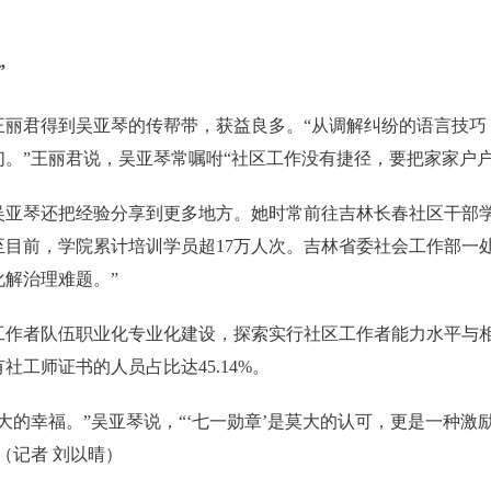
”
丽君得到吴亚琴的传帮带，获益良多。“从调解纠纷的语言技巧
。”王丽君说，吴亚琴常嘱咐“社区工作没有捷径，要把家家户户
琴还把经验分享到更多地方。她时常前往吉林长春社区干部学
目前，学院累计培训学员超17万人次。吉林省委社会工作部一
解治理难题。”
者队伍职业化专业化建设，探索实行社区工作者能力水平与相
工师证书的人员占比达45.14%。
的幸福。”吴亚琴说，“‘七一勋章’是莫大的认可，更是一种激
（记者 刘以晴）