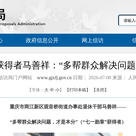
心
政府信息公开
网上信访
”获得者马善祥：“多帮群众解决问题
信访局门户网站
www.gjxfj.gov.cn
日期： 2026-07-08 来源： 
【字体：
大
中
小
】
【打印本稿】
【关闭】
重庆市两江新区观音桥街道办事处退休干部马善祥——
“多帮群众解决问题，才是本分”（“七一勋章”获得者）