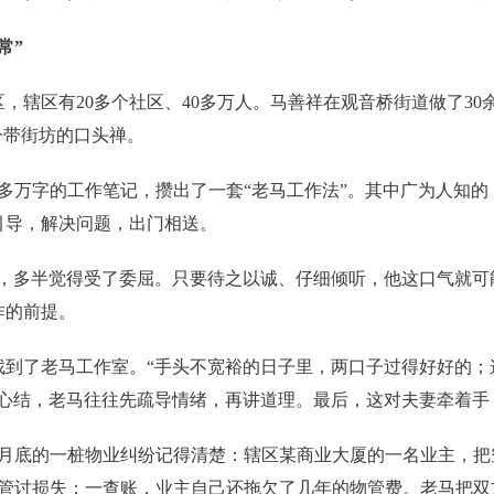
常”
辖区有20多个社区、40多万人。马善祥在观音桥街道做了30
这一带街坊的口头禅。
多万字的工作笔记，攒出了一套“老马工作法”。其中广为人知的
引导，解决问题，出门相送。
多半觉得受了委屈。只要待之以诚、仔细倾听，他这口气就可能
作的前提。
了老马工作室。“手头不宽裕的日子里，两口子过得好好的；
类心结，老马往往先疏导情绪，再讲道理。最后，这对夫妻牵着手
底的一桩物业纠纷记得清楚：辖区某商业大厦的一名业主，把
物管讨损失；一查账，业主自己还拖欠了几年的物管费。老马把双