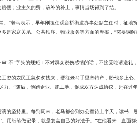
的赔偿；业主欠的费，该补的补上，事情当场得到了结。
。”老马表示，早年刚担任观音桥街道办事处副主任时，征地拆
更多是家庭关系、公共秩序、物业服务等方面的摩擦，“需要调解
“不”字头的规矩：不对群众说伤感情的话，不接受吃请送礼
资的农民工急匆匆找来，硬往老马手里塞特产，盼他多上心。
样尽力。”随后，他跑企业、跑工地，促成双方达成协议，赶在过
的坚持里。每到周末，老马都会到办公室待上半天，读书、思
身’。用纸笔做记录，就是复盘自己的好法子。”在他看来，直面