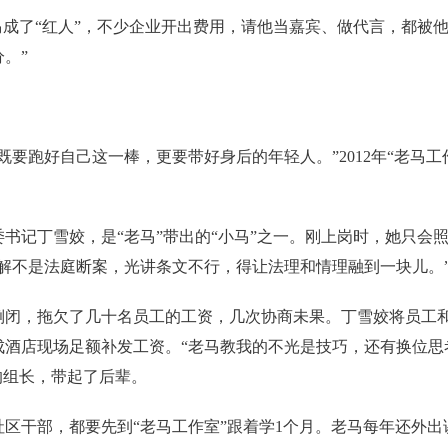
成了“红人”，不少企业开出费用，请他当嘉宾、做代言，都被他
。”
跑好自己这一棒，更要带好身后的年轻人。”2012年“老马工
记丁雪姣，是“老马”带出的“小马”之一。刚上岗时，她只会
调解不是法庭断案，光讲条文不行，得让法理和情理融到一块儿。
，拖欠了几十名员工的工资，几次协商未果。丁雪姣将员工和
成酒店现场足额补发工资。“老马教我的不光是技巧，还有换位思
的组长，带起了后辈。
干部，都要先到“老马工作室”跟着学1个月。老马每年还外出