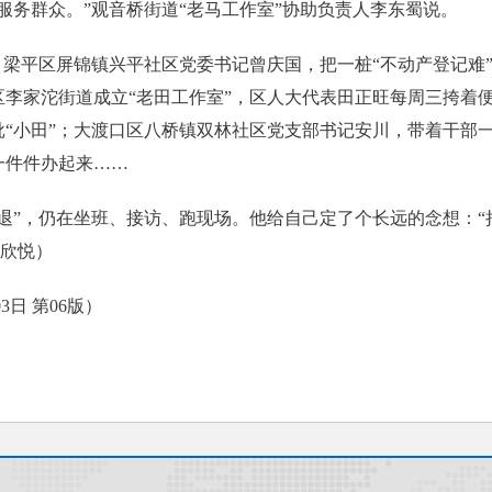
服务群众。”观音桥街道“老马工作室”协助负责人李东蜀说。
平区屏锦镇兴平社区党委书记曾庆国，把一桩“不动产登记难”积
区李家沱街道成立“老田工作室”，区人大代表田正旺每周三挎着
批“小田”；大渡口区八桥镇双林社区党支部书记安川，带着干部
一件件办起来……
”，仍在坐班、接访、跑现场。他给自己定了个长远的念想：“
王欣悦）
3日 第06版）