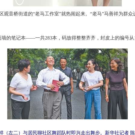
观音桥街道的“老马工作室”就热闹起来。“老马”马善祥为群众
笔记本——一共283本，码放得整整齐齐，封皮上的编号从199
祥（左二）与居民聊社区舞蹈队时即兴走出舞步。新华社记者 陈