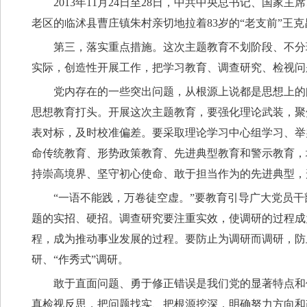
2013年11月24日至28日，中共中央总书记、国家
老区的临沭县曹庄镇朱村亲切地拉着83岁的“老支前”王克
第三，落实重点措施。这次主题教育不划阶段、不分
实际，创造性开展工作，把学习教育、调查研究、检视问
党内存在的一些突出问题，从根源上说都是思想上的
思想教育打头。开展这次主题教育，要强化理论武装，聚
表对标，及时校准偏差。要采取理论学习中心组学习、举
命传统教育、形势政策教育、先进典型教育和警示教育，
持崇高境界、坚守初心使命、敢于担当作为的先进典型，
“一语不能践，万卷徒空虚。”要教育引导广大党员
题的实招、硬招。调查研究要注重实效，使调研的过程成
程，成为推动事业发展的过程。要防止为调研而调研，防
研、“作秀式”调研。
敢于直面问题、勇于修正错误是我们党的显著特点和
真检视反思，把问题找实、把根源挖深，明确努力方向和