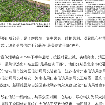
组成部分，是了解民情、集中民智、维护民利、凝聚民心的重
仪式，10名基层信访干部获评“最美信访干部”称号。
宣传活动自2025年下半年启动，按照对党忠诚、实绩突出、清
，最终评选出10名全国“最美信访干部”。他们分别是北京市纪
辽宁省沈阳市沈河区信访局局长陆颖佳、江苏省常州市信访局副
市信访局局长林瑞安、河南省周口市信访局副局长王瑞霞、重庆
段淑娟、新疆维吾尔自治区克孜勒苏柯尔克孜自治州信访局督查科
奋战在信访一线岗位，与群众面对面、心贴心，尽心竭力为群众
，展现了全国信访系统广大信访干部政治坚定、为民服务、本领