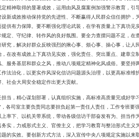
规定精神取得的显著成效，运用由风及腐案例加强警示教育，引
建设新成效推动保持党的先进性、不断赢得人民群众信任拥护，
面提供有力保障。要不断强化理论武装，在学有质量上下真功见
学规定、守纪律、转作风的良好氛围。要全力查摆问题不足，在
查研究，解决好群众反映强烈的揪心事、烦心事、操心事，让人
治，在改有成效上下真功见实效，强化责任、突出重点、建章立制
风、服务基层和群众之风，推动八项规定精神化风成俗。要坚持
工作法治化，以更实作风深化信访问题源头治理，以更高标准维
好、社会大局安全稳定作出更大贡献。
当，精心谋划部署，认真组织实施，高标准高质量完成好学习
责”，各司室主要负责同志要担负起第一责任人责任，工作专班要
以上率下、以机关带系统，带动各级信访干部奋发有为、担当作
真务实，力戒形式主义、官僚主义，把学习教育与整治形式主义
问题的实效。要创新方式方法，深入宣传中央八项规定实施以来