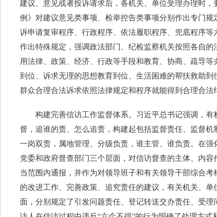
建议、意见或者投诉请求后，各机关、单位受理办理时，
例》对建议意见类事项、检举控告类事项分别作出专门规
诉申请复审程序、行政程序、依法履职程序、兜底程序等
作出特殊规定，强调政法部门、纪检监察机关按照各自的
用法律、政策、经济、行政等手段和教育、协商、疏导等
到位、诉求无理的思想教育到位、生活困难的帮扶救助到
群众合理合法诉求依照法律规定和程序就能得到合理合法
构建完善信访工作监督体系。习近平总书记强调，有权
督，追谁的责、怎么追责，构建起包括监督责任、监督机
一岗双责，属地管理、分级负责，谁主管、谁负责。在强
党委和政府督查部门三个层面，对信访督查的主体、内容
当范围内通报，并作为对领导班子和有关领导干部综合考
的改进工作、完善政策、追究责任的建议，有关机关、单
面，分别规定了引发问题责任、登记转送交办责任、受理
访人在信访过程中违反“六个不得”的行为明确了处理方